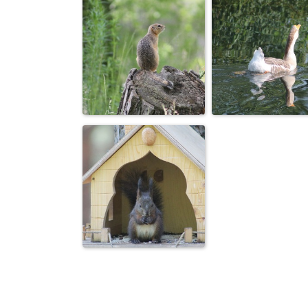
Из жизни
Лебединое озе
белочек
Суслик
В зоопарке