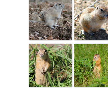
Из жизни
Суслик
сусликов
Суслики
Суслик