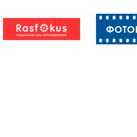
Суслик в
Суслик
ожидании