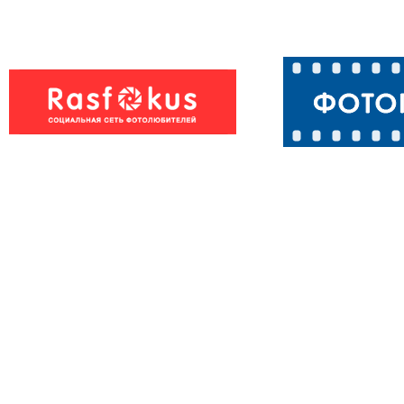
Лебединое озеро
Лебеди