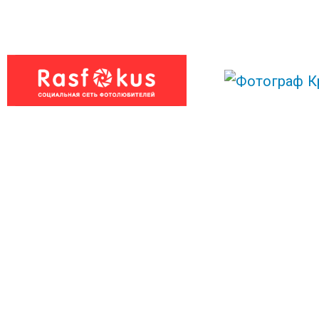
Может
поделишься?