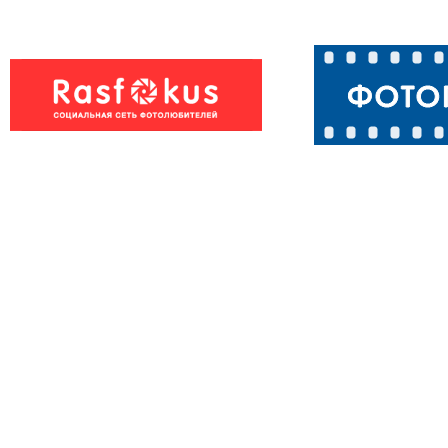
Из жизни
Белка
белочек