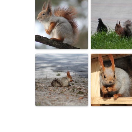
Из жизни
Из жизни
белочек
белочек
Из жизни
Может
белочек
поделишься?